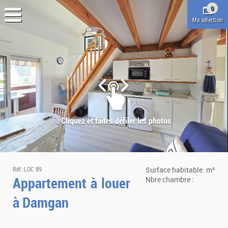
0
Ma sélection
Réf.:LOC 89
Surface habitable: m²
Appartement à louer
Nbre chambre :
à Damgan