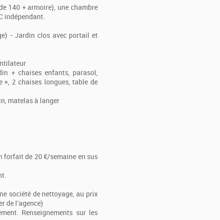
t de 140 + armoire), une chambre
 WC indépendant.
e) - Jardin clos avec portail et
entilateur
din + chaises enfants, parasol,
e », 2 chaises longues, table de
in, matelas à langer
un forfait de 20 €/semaine en sus
nt.
une société de nettoyage, au prix
er de l'agence)
lément. Renseignements sur les