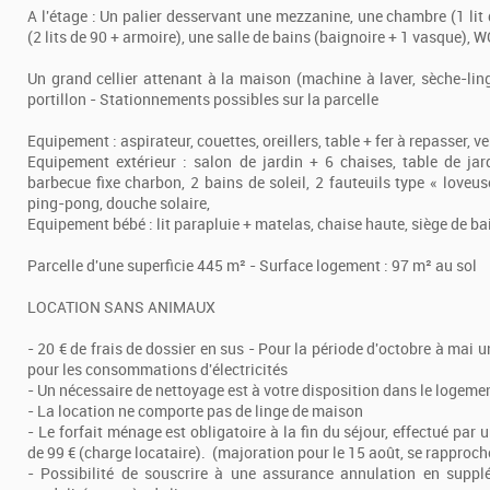
A l'étage : Un palier desservant une mezzanine, une chambre (1 li
(2 lits de 90 + armoire), une salle de bains (baignoire + 1 vasque),
Un grand cellier attenant à la maison (machine à laver, sèche-ling
portillon - Stationnements possibles sur la parcelle
Equipement : aspirateur, couettes, oreillers, table + fer à repasser, v
Equipement extérieur : salon de jardin + 6 chaises, table de jar
barbecue fixe charbon, 2 bains de soleil, 2 fauteuils type « loveus
ping-pong, douche solaire,
Equipement bébé : lit parapluie + matelas, chaise haute, siège de ba
Parcelle d'une superficie 445 m² - Surface logement : 97 m² au sol
LOCATION SANS ANIMAUX
- 20 € de frais de dossier en sus - Pour la période d'octobre à mai 
pour les consommations d'électricités
- Un nécessaire de nettoyage est à votre disposition dans le logeme
- La location ne comporte pas de linge de maison
- Le forfait ménage est obligatoire à la fin du séjour, effectué par 
de 99 € (charge locataire). (majoration pour le 15 août, se rapproch
- Possibilité de souscrire à une assurance annulation en supp