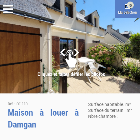
0
Ma sélection
Réf.:LOC 110
Surface habitable: m²
Maison à louer à
Surface du terrain : m²
Nbre chambre :
Damgan