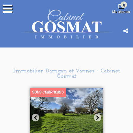
0
Ma sélection
Immobilier Damgan et Vannes - Cabinet
Gosmat
Sélectionner
SOUS COMPROMIS