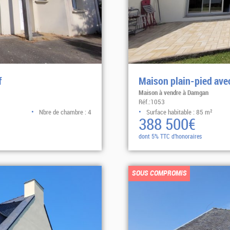
f
Maison plain-pied avec
Maison à vendre à Damgan
Réf.:1053
Nbre de chambre : 4
Surface habitable : 85 m²
388 500€
dont 5% TTC d'honoraires
Sélectionner
SOUS COMPROMIS
EXCLUSIVITÉ