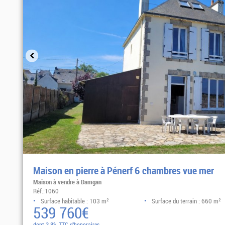
Maison en pierre à Pénerf 6 chambres vue mer
Maison à vendre à Damgan
Réf.:1060
Surface habitable : 103 m²
Surface du terrain : 660 m²
539 760€
dont 3.8% TTC d'honoraires