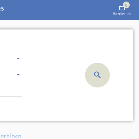
0
ES
Ma sélection
Morbihan