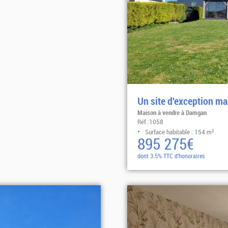
Un site d'exception m
Maison à vendre à Damgan
Réf.:1058
Surface habitable : 154 m²
895 275€
dont 3.5% TTC d'honoraires
Sélectionner