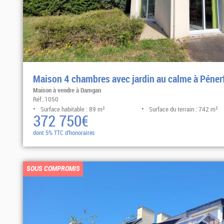
Maison 4 chambres avec jardin au calme à Péner
Maison à vendre à Damgan
Réf.:1050
Surface habitable : 89 m²
Surface du terrain : 742 m²
372 750€
dont 5% TTC d'honoraires
SOUS COMPROMIS
EXCLUSIVITÉ