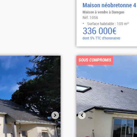
Maison néobretonne 4
Maison à vendre à Damgan
Réf.:1056
Surface habitable : 105 m²
336 000€
dont 5% TTC d'honoraires
Sélectionner
SOUS COMPROMIS
EXCLUSIVITÉ